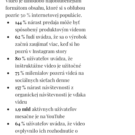
Video je dlhodobo najobľúbenejším 
formátom obsahu, ktoré si s obľubou 
pozrie 50 % internetovej populácie. 
144 %
 nárast predaja môže byť 
spôsobený produktovým videom
62 %
 ľudí uvádza, že sa o výrobok 
začnú zaujímať viac, keď si ho 
pozrú v Instagram story
80 % 
užívateľov uvádza, že 
inštruktážne video je užitočné
75 %
 milenialov pozerá videá na 
sociálnych sieťach denne
157 % 
nárast návštevnosti z 
organickej návštevnosti je vďaka 
videu
1,9 mld 
aktívnych užívateľov 
mesačne je na YouTube
64 % 
užívateľov uvádza, že video 
ovplyvnilo ich rozhodnutie o 