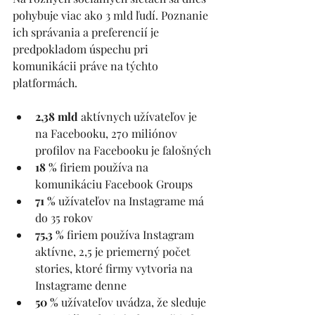
pohybuje viac ako 3 mld ľudí. Poznanie 
ich správania a preferencií je 
predpokladom úspechu pri 
komunikácii práve na týchto 
platformách. 
2,38 mld
 aktívnych užívateľov je 
na Facebooku, 270 miliónov 
profilov na Facebooku je falošných
18 % 
firiem používa na 
komunikáciu Facebook Groups
71 % 
užívateľov na Instagrame má 
do 35 rokov
75,3 %
 firiem používa Instagram 
aktívne, 2,5 je priemerný počet 
stories, ktoré firmy vytvoria na 
Instagrame denne
50 %
 užívateľov uvádza, že sleduje 