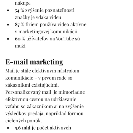
nákupe
54 %
 zvýšenie poznateľnosti 
značky je vďaka videu
87 % 
firiem používa video aktívne 
v marketingovej komunikácii
60 % 
užívateľov na YouTube sú 
muži 
E-mail marketing 
Mail je stále efektívnym nástrojom 
komunikácie – v prvom rade so 
zákazníkmi existujúcimi. 
Personalizovaný mail  je mimoriadne 
efektívnou cestou na udržiavanie 
vzťahu so zákazníkom aj na zvýšenie 
výsledkov predaja, napríklad formou 
cielených ponúk. 
5,6 mld j
e počet aktívnych 