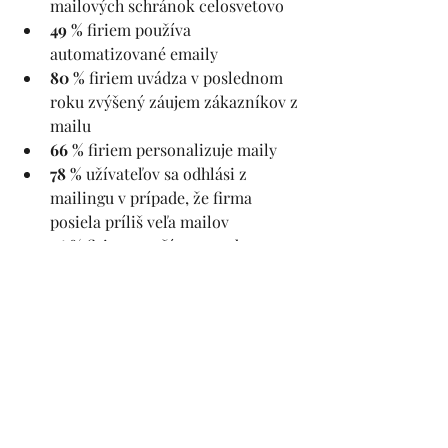
mailových schránok celosvetovo
49 %
 firiem používa 
automatizované emaily
80 %
 firiem uvádza v poslednom 
roku zvýšený záujem zákazníkov z 
mailu
66 %
 firiem personalizuje maily
78 % 
užívateľov sa odhlási z 
mailingu v prípade, že firma 
posiela príliš veľa mailov
56 %
 firiem používa v predmete 
ikony pre zvýšenie OpenRate
80 % 
užívateľov používa mail (aj) 
na mobile
83 %
 používa aspoň základnú 
segmentáciu pri oslovovaní 
zákazníkov prostredníctvom 
mailu
3 sekundy
 trvá, kým sa adresát 