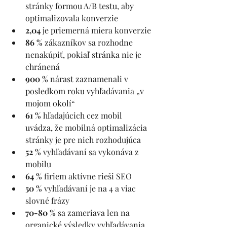
stránky formou A/B testu, aby 
optimalizovala konverzie
2,04 
je priemerná miera konverzie
86 %
 zákazníkov sa rozhodne 
nenakúpiť, pokiaľ stránka nie je 
chránená
900 % 
nárast zaznamenali v 
posledkom roku vyhľadávania „v 
mojom okolí“
61 %
 hľadajúcich cez mobil 
uvádza, že mobilná optimalizácia 
stránky je pre nich rozhodujúca
52 % 
vyhľadávaní sa vykonáva z 
mobilu
64 %
 firiem aktívne rieši SEO
50 % 
vyhľadávaní je na 4 a viac 
slovné frázy
70-80 % 
sa zameriava len na 
organické výsledky vyhľadávania