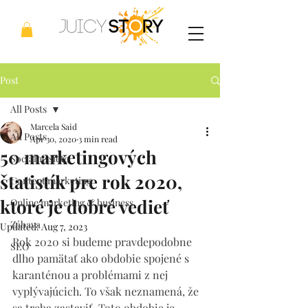
Post
All Posts
Marcela Said
All Posts
Apr 30, 2020
3 min read
50 marketingových
Sociálne siete
štatistík pre rok 2020,
Content marketing
ktoré je dobré vedieť
Online marketing & business
Zábava
Updated:
Aug 7, 2023
Rok 2020 si budeme pravdepodobne 
SEO
dlho pamätať ako obdobie spojené s 
karanténou a problémami z nej 
vyplývajúcich. To však neznamená, že 
sa treba zastaviť. Toto obdobie je 