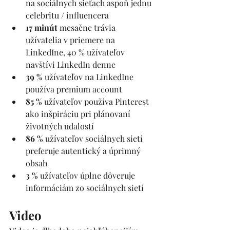
na sociálnych sieťach aspoň jednu 
celebritu / influencera
17 minút
 mesačne trávia 
užívatelia v priemere na 
LinkedIne, 40 % užívateľov 
navštívi LinkedIn denne
39 % 
užívateľov na LinkedIne 
používa premium account
85 %
 užívateľov používa Pinterest 
ako inšpiráciu pri plánovaní 
životných udalostí
86 % 
užívateľov sociálnych sietí 
preferuje autentický a úprimný 
obsah 
3 % 
užívateľov úplne dôveruje 
informáciám zo sociálnych sietí
Video 