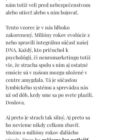
nám totiž velí pred nebezpečenstvom 
alebo utiecť alebo s ním bojovať. 
Tento vzorec je v nás hlboko 
zakorenený. Milióny rokov evolúcie z 
neho spravili integrálnu súčasť našej 
DNA. Každý, kto pričuchol k 
psychológii, či neuromarketingu totiž 
vie, že stracha spolu s ním aj ostatné 
emócie sú v našom mozgu uložené v 
centre amygdala. Tá je súčasťou 
lymbického systému a sprevádza nás 
už od dôb, kedy sme sa po svete plazili. 
Doslova. 
Aj preto je strach tak silný. Aj preto sa 
ho nevieme nikdy celkom zbaviť. 
Možno o milióny rokov ďalšieho 
vývoja. Dnes ho 
môžeme len potlačiť, 