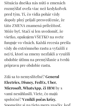
Situácia dneška nás núti o zmenách 
rozmýšľať oveľa viac než kedykoľvek 
pred tým. Tí, čo vidia pohár vždy 
dopoly plný prijali presvedčenie, že 
táto ZMENA znamená príležitosť. 
Môže byť. Stačí si len uvedomiť, že 
všetko, opakujem VŠETKO na svete 
funguje vo vlnách. Každá recesia prešla 
vždy do extrémneho rastu a vyťažili z 
nej tí, ktorí sa zmeny nezľakli a využili 
obdobie útlmu na premýšľanie a tvrdú 
prípravu pre obdobie rastu.
Zdá sa to nemysliteľné? 
General 
Electrics, Disney, FedEx, Uber, 
Microsoft, WhatsApp, či IBM 
by s 
vami nesúhlasili. Viete, čo majú 
spoločné? 
Vznikli počas krízy. 
Spomeňte si na tieto mega značky, keď 