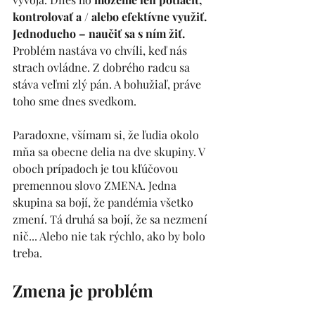
kontrolovať a / alebo efektívne využiť. 
Jednoducho – naučiť sa s ním žiť.
Problém nastáva vo chvíli, keď nás 
strach ovládne. Z dobrého radcu sa 
stáva veľmi zlý pán. A bohužiaľ, práve 
toho sme dnes svedkom.
Paradoxne, všímam si, že ľudia okolo 
mňa sa obecne delia na dve skupiny. V 
oboch prípadoch je tou kľúčovou 
premennou slovo ZMENA. Jedna 
skupina sa bojí, že pandémia všetko 
zmení. Tá druhá sa bojí, že sa nezmení 
nič... Alebo nie tak rýchlo, ako by bolo 
treba. 
Zmena je 
problém