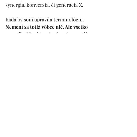
synergia, konverzia, či generácia X.
Rada by som upravila terminológiu. 
Nemení sa totiž vôbec nič. Ale všetko 
sa vyvíja. 
Vývoj je prirodzený, neustály 
a kontinuálny proces, ktorý sa nedá 
zastaviť. Čelíme novým podmienkam a 
učíme sa s nimi žiť. 
Vyvíjame sa. Ale v 
princípe sa nemeníme - ani my, ani 
naši zákazníci a ich potreby.
 A práve 
na to je dobré pamätať a v časoch, 
kedy biznis viazne. 
Zábava