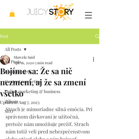
Post
All Posts
Marcela Said
All Posts
Apr 16, 2020
3 min read
Bojíme sa: Že sa nič
Sociálne siete
nezmení, aj že sa zmení
Content marketing
všetko
Online marketing & business
Zábava
Updated:
Aug 7, 2023
Strach je mimoriadne silná emócia. Pri 
SEO
správnom dávkovaní je užitočná, 
pretože nám umožňuje prežiť. Strach 
nám totiž velí pred nebezpečenstvom 
alebo utiecť alebo s ním bojovať. 