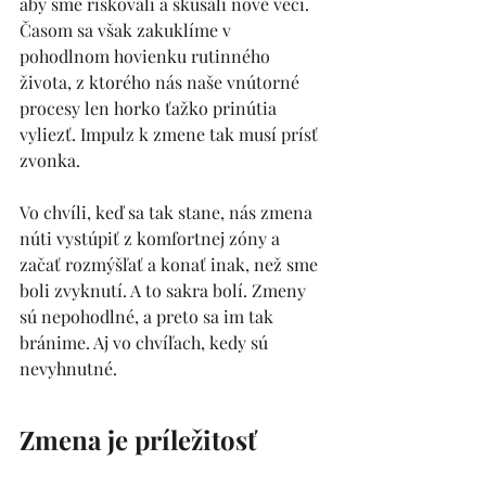
aby sme riskovali a skúšali nové veci. 
Časom sa však zakuklíme v 
pohodlnom hovienku rutinného 
života, z ktorého nás naše vnútorné 
procesy len horko ťažko prinútia 
vyliezť. Impulz k zmene tak musí prísť 
zvonka.
Vo chvíli, keď sa tak stane, nás zmena 
núti vystúpiť z komfortnej zóny a 
začať rozmýšľať a konať inak, než sme 
boli zvyknutí. A to sakra bolí. Zmeny 
sú nepohodlné, a preto sa im tak 
bránime. Aj vo chvíľach, kedy sú 
nevyhnutné. 
Zmena je 
príležitosť