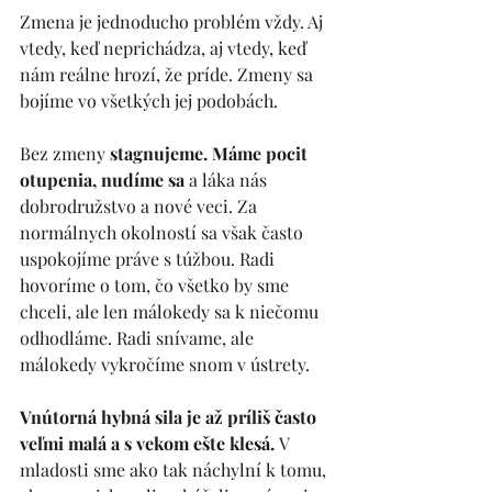
Zmena je jednoducho problém vždy. Aj 
vtedy, keď neprichádza, aj vtedy, keď 
nám reálne hrozí, že príde. Zmeny sa 
bojíme vo všetkých jej podobách. 
Bez zmeny 
stagnujeme. Máme pocit 
otupenia, nudíme sa
 a láka nás 
dobrodružstvo a nové veci. Za 
normálnych okolností sa však často 
uspokojíme práve s túžbou. Radi 
hovoríme o tom, čo všetko by sme 
chceli, ale len málokedy sa k niečomu 
odhodláme. Radi snívame, ale 
málokedy vykročíme snom v ústrety.
Vnútorná hybná sila je až príliš často 
veľmi malá a s vekom ešte klesá. 
V 
mladosti sme ako tak náchylní k tomu, 