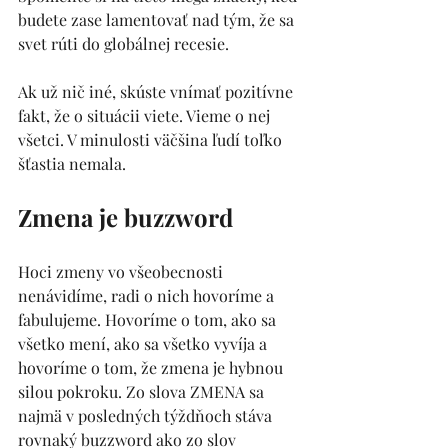
budete zase lamentovať nad tým, že sa 
svet rúti do globálnej recesie.
Ak už nič iné, skúste vnímať pozitívne 
fakt, že o situácii viete. Vieme o nej 
všetci. V minulosti väčšina ľudí toľko 
šťastia nemala. 
Zmena je 
buzzw
ord
Hoci zmeny vo všeobecnosti 
nenávidíme, radi o nich hovoríme a 
fabulujeme. Hovoríme o tom, ako sa 
všetko mení, ako sa všetko vyvíja a 
hovoríme o tom, že zmena je hybnou 
silou pokroku. Zo slova ZMENA sa 
najmä v posledných týždňoch stáva 
rovnaký buzzword ako zo slov 