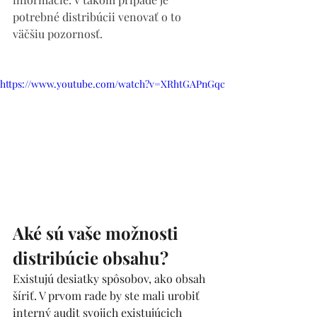
potrebné distribúcii venovať o to 
väčšiu pozornosť. 
https://www.youtube.com/watch?v=XRhtGAPnGqc
Aké sú vaše možnosti 
distribúcie obsahu?  
Existujú desiatky spôsobov, ako obsah 
šíriť. V prvom rade by ste mali urobiť 
interný audit svojich existujúcich 