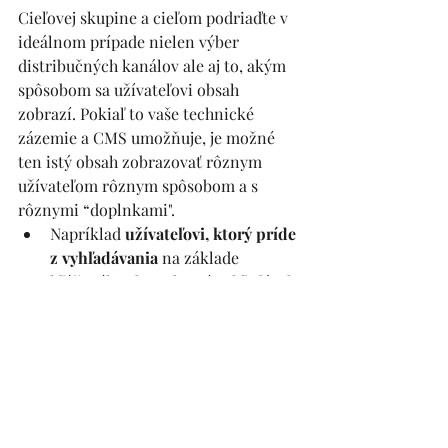
Cieľovej skupine a cieľom podriaďte v 
ideálnom prípade nielen výber 
distribučných kanálov ale aj to, akým 
spôsobom sa užívateľovi obsah 
zobrazí. Pokiaľ to vaše technické 
zázemie a CMS umožňuje, je možné 
ten istý obsah zobrazovať rôznym 
užívateľom rôznym spôsobom a s 
rôznymi “doplnkami".
Napríklad 
užívateľovi, ktorý príde 
z vyhľadávania
 na základe 
kľúčového slova, ktoré vyhľadával, 
môžete daný obsah zvýrazniť a 
ponúknuť k nemu ďalšie 
relevantné odkazy… a prípadne 
obľúbený pop up s výzvou na 
zapísanie sa do newslettra.
Užívateľovi, ktorý 
prišiel z 