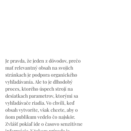
Je pravda, že jeden z dôvodov, prečo 
mať relevantný obsah na svojich 
stránkach je podpora organického 
vyhľadávanía. Ale to je dlhodobý 
proces, ktorého úspech strojí na 
desiatkach parametrov, ktorými sa 
vyhľadávače riadia. Vo chvíli, keď 
obsah vytvoríte, však chcete, aby o 
ňom publikum vedelo čo najskôr. 
Zvlášť pokiaľ ide o časovo senzitívne 
informácie. V takom prípade je 