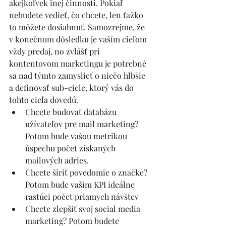
akejkoľvek inej činnosti. Pokiaľ 
nebudete vedieť, čo chcete, len ťažko 
to môžete dosiahnuť. Samozrejme, že 
v konečnom dôsledku je vaším cieľom 
vždy predaj, no zvlášť pri 
kontentovom marketingu je potrebné 
sa nad týmto zamyslieť o niečo hlbšie 
a definovať sub-ciele, ktorý vás do 
tohto cieľa dovedú.
Chcete budovať databázu 
užívateľov pre mail marketing? 
Potom bude vašou metrikou 
úspechu počet získaných 
mailových adries.
Chcete šíriť povedomie o značke? 
Potom bude vaším KPI ideálne 
rastúci počet priamych návštev
Chcete zlepšiť svoj social media 
marketing? Potom budete 