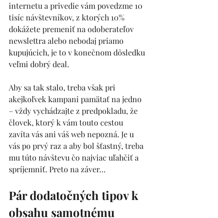
internetu a privedie vám povedzme 10 
tisíc návštevníkov, z ktorých 10% 
dokážete premeniť na odoberateľov 
newslettra alebo nebodaj priamo 
kupujúcich, je to v konečnom dôsledku 
veľmi dobrý deal.
Aby sa tak stalo, treba však pri 
akejkoľvek kampani pamätať na jedno 
– vždy vychádzajte z predpokladu, že 
človek, ktorý k vám touto cestou 
zavíta vás ani váš web nepozná. Je u 
vás po prvý raz a aby bol šťastný, treba 
mu túto návštevu čo najviac uľahčiť a 
spríjemniť. Preto na záver…
Pár dodatočných tipov k 
obsahu samotnému