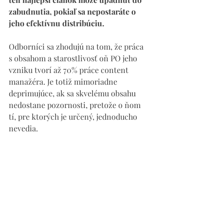
zabudnutia, pokiaľ sa nepostaráte o 
jeho efektívnu distribúciu. 
Odborníci sa zhodujú na tom, že práca 
s obsahom a starostlivosť oň PO jeho 
vzniku tvorí až 70% práce content 
manažéra. Je totiž mimoriadne 
deprimujúce, ak sa skvelému obsahu 
nedostane pozornosti, pretože o ňom 
tí, pre ktorých je určený, jednoducho 
nevedia. 