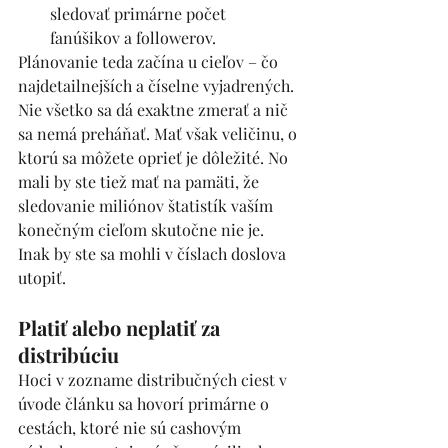
sledovať primárne počet 
fanúšikov a followerov.
Plánovanie teda začína u cieľov – čo 
najdetailnejších a číselne vyjadrených. 
Nie všetko sa dá exaktne zmerať a nič 
sa nemá preháňať. Mať však veličinu, o 
ktorú sa môžete oprieť je dôležité. No 
mali by ste tiež mať na pamäti, že 
sledovanie miliónov štatistík vaším 
konečným cieľom skutočne nie je. 
Inak by ste sa mohli v číslach doslova 
utopiť.
Platiť alebo neplatiť za 
distribúciu
Hoci v zozname distribučných ciest v 
úvode článku sa hovorí primárne o 
cestách, ktoré nie sú cashovým 