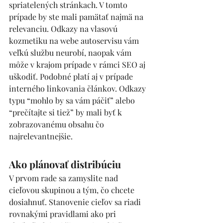
spriatelených stránkach. V tomto 
prípade by ste mali pamätať najmä na 
relevanciu. Odkazy na vlasovú 
kozmetiku na webe autoservisu vám 
veľkú službu neurobí, naopak vám 
môže v krajom prípade v rámci SEO aj 
uškodiť. Podobné platí aj v prípade 
interného linkovania článkov. Odkazy 
typu “mohlo by sa vám páčiť” alebo 
“prečítajte si tiež” by mali byť k 
zobrazovanému obsahu čo 
najrelevantnejšie.
Ako plánovať distribúciu
V prvom rade sa zamyslite nad 
cieľovou skupinou a tým, čo chcete 
dosiahnuť. Stanovenie cieľov sa riadi 
rovnakými pravidlami ako pri 