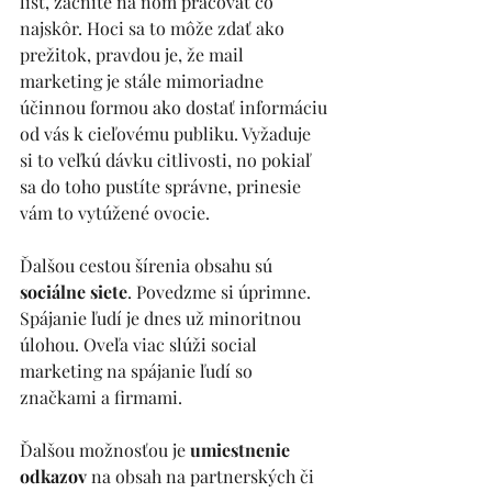
list, začnite na ňom pracovať čo 
najskôr. Hoci sa to môže zdať ako 
prežitok, pravdou je, že mail 
marketing je stále mimoriadne 
účinnou formou ako dostať informáciu 
od vás k cieľovému publiku. Vyžaduje 
si to veľkú dávku citlivosti, no pokiaľ 
sa do toho pustíte správne, prinesie 
vám to vytúžené ovocie.
Ďalšou cestou šírenia obsahu sú 
sociálne siete
. Povedzme si úprimne. 
Spájanie ľudí je dnes už minoritnou 
úlohou. Oveľa viac slúži social 
marketing na spájanie ľudí so 
značkami a firmami.
Ďalšou možnosťou je 
umiestnenie 
odkazov
 na obsah na partnerských či 