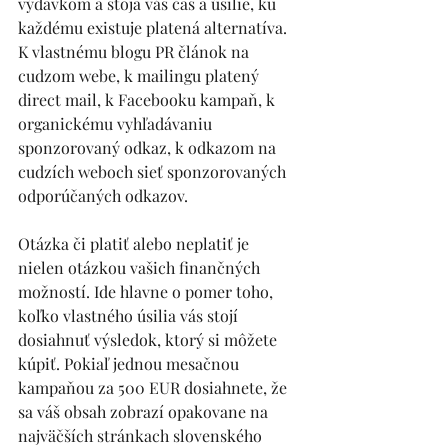
výdavkom a stoja vás čas a úsilie, ku 
každému existuje platená alternatíva. 
K vlastnému blogu PR článok na 
cudzom webe, k mailingu platený 
direct mail, k Facebooku kampaň, k 
organickému vyhľadávaniu 
sponzorovaný odkaz, k odkazom na 
cudzích weboch sieť sponzorovaných 
odporúčaných odkazov.
Otázka či platiť alebo neplatiť je 
nielen otázkou vašich finančných 
možností. Ide hlavne o pomer toho, 
koľko vlastného úsilia vás stojí 
dosiahnuť výsledok, ktorý si môžete 
kúpiť. Pokiaľ jednou mesačnou 
kampaňou za 500 EUR dosiahnete, že 
sa váš obsah zobrazí opakovane na 
najväčších stránkach slovenského 