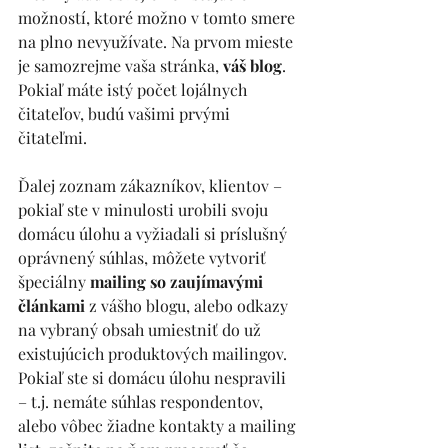
možností, ktoré možno v tomto smere 
na plno nevyužívate. Na prvom mieste 
je samozrejme vaša stránka, 
váš blog
. 
Pokiaľ máte istý počet lojálnych 
čitateľov, budú vašimi prvými 
čitateľmi.
Ďalej zoznam zákazníkov, klientov – 
pokiaľ ste v minulosti urobili svoju 
domácu úlohu a vyžiadali si príslušný 
oprávnený súhlas, môžete vytvoriť 
špeciálny 
mailing so zaujímavými 
článkami
 z vášho blogu, alebo odkazy 
na vybraný obsah umiestniť do už 
existujúcich produktových mailingov. 
Pokiaľ ste si domácu úlohu nespravili 
– t.j. nemáte súhlas respondentov, 
alebo vôbec žiadne kontakty a mailing 