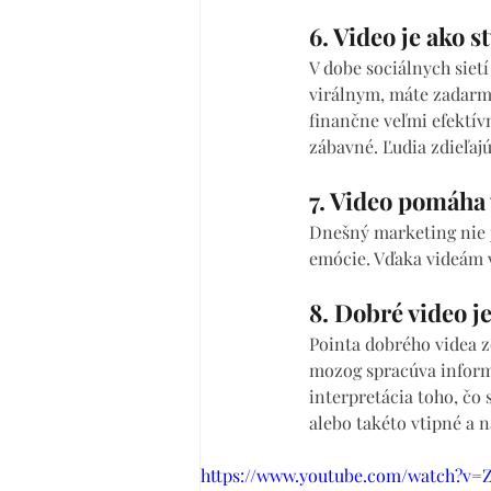
6. Video je ako s
V dobe sociálnych sietí 
virálnym, máte zadarmo
finančne veľmi efektívn
zábavné. Ľudia zdieľaj
7. Video pomáha 
Dnešný marketing nie j
emócie. Vďaka videám v
8. Dobré video j
Pointa dobrého videa z
mozog spracúva informá
interpretácia toho, čo 
alebo takéto vtipné a 
https://www.youtube.com/watch?v=