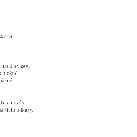
skorší 
spojil s vašou 
ak možné 
ožené.
Vďaka novým 
i tieto odkazy: