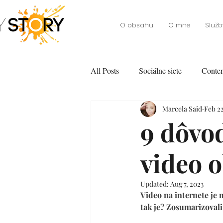
O obsahu
O mne
Služb
All Posts
Sociálne siete
Conten
Marcela Said
Feb 22
9 dôvod
video 
Updated:
Aug 7, 2023
Video na internete je
tak je? Zosumarizoval