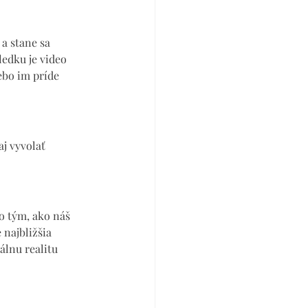
 a stane sa 
edku je video 
ebo im príde 
j vyvolať 
o tým, ako náš 
najbližšia 
álnu realitu 