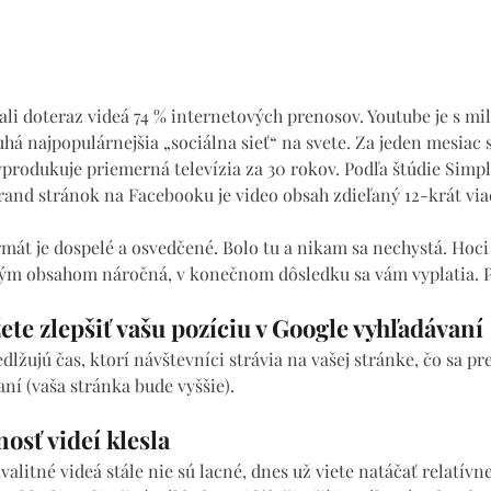
ali doteraz videá 74 % internetových prenosov. Youtube je s mi
á najpopulárnejšia „sociálna sieť“ na svete. Za jeden mesiac s
vyprodukuje priemerná televízia za 30 rokov. Podľa štúdie Simp
rand stránok na Facebooku je video obsah zdieľaný 12-krát viac
mát je dospelé a osvedčené. Bolo tu a nikam sa nechystá. Hoci 
brým obsahom náročná, v konečnom dôsledku sa vám vyplatia. 
te zlepšiť vašu pozíciu v Google vyhľadávaní
edlžujú čas, ktorí návštevníci strávia na vašej stránke, čo sa p
ní (vaša stránka bude vyššie).
osť videí klesla