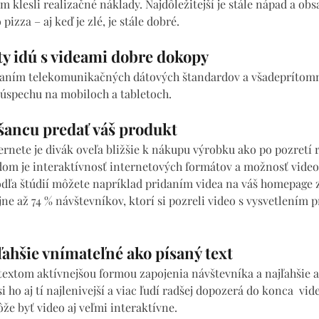
 klesli realizačné náklady. Najdôležitejší je stále nápad a obsa
 pizza – aj keď je zlé, je stále dobré.
ety idú s videami dobre dokopy
vaním telekomunikačných dátových štandardov a všadeprítomnej
u úspechu na mobiloch a tabletoch.
 šancu predať váš produkt
ternete je divák oveľa bližšie k nákupu výrobku ako po pozretí
odom je interaktívnosť internetových formátov a možnosť video
dľa štúdií môžete napríklad pridaním videa na váš homepage 
ne až 74 % návštevníkov, ktorí si pozreli video s vysvetlením p
 ľahšie vnímateľné ako písaný text
 textom aktívnejšou formou zapojenia návštevníka a najľahšie 
 ho aj tí najlenivejší a viac ľudí radšej dopozerá do konca  vid
e byť video aj veľmi interaktívne.