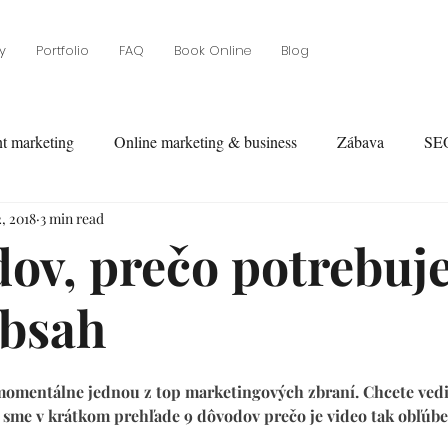
y
Portfolio
FAQ
Book Online
Blog
t marketing
Online marketing & business
Zábava
SE
, 2018
3 min read
ov, prečo potrebuj
obsah
 momentálne jednou z top marketingových zbraní. Chcete ved
i sme v krátkom prehľade 9 dôvodov prečo je video tak obľú