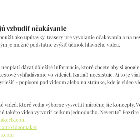
jú vzbudiť očakávanie
použiť ako upútavky, teasery pre vyvolanie očakávania a na ne
ým je možné podstatne zvýšiť účinok hlavného videa.
eoplatí dávať dôležité informácie, ktoré chcete aby si google 
xtové vyhľadávanie vo videách (zatiaľ) neexistuje. Aj to je vš
iešiť - popisom pod videom alebo na stránke, kde je video vl
é videá, ktoré vedia výborne vysvetliť náročnejšie koncepty. 
é takéto videá vytvoriť celkom jednoducho. Neveríte? Pozrite s
makerfx.com
e.com/videomaker
ns.com