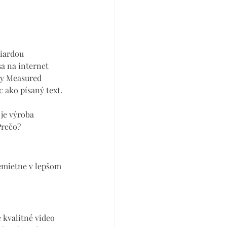
liardou 
a na internet 
ly Measured 
 ako písaný text.
je výroba 
Prečo?
remietne v lepšom 