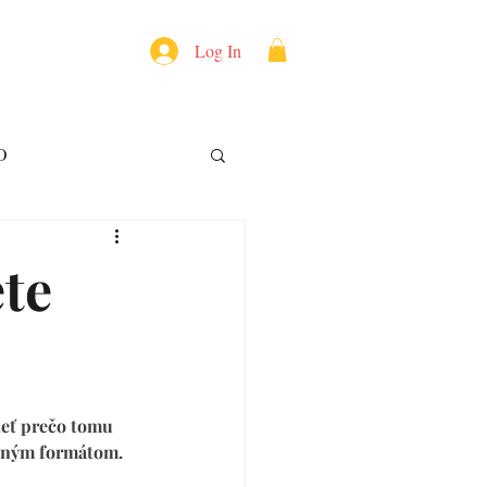
Log In
O
ete
ieť prečo tomu 
beným formátom.