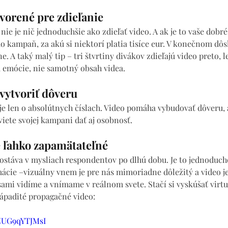
tvorené pre zdieľanie
nie je nič jednoduchšie ako zdieľať video. A ak je to vaše dobré
 kampaň, za akú si niektorí platia tisíce eur. V konečnom dôsl
e. A taký malý tip – tri štvrtiny divákov zdieľajú video preto, l
ú emócie, nie samotný obsah videa.
vytvoriť dôveru
e len o absolútnych číslach. Video pomáha vybudovať dôveru, a
iete svojej kampani dať aj osobnosť.
e ľahko zapamätateľné
ostáva v mysliach respondentov po dlhú dobu. Je to jednoduch
cie –vizuálny vnem je pre nás mimoriadne dôležitý a video je 
sami vidíme a vnímame v reálnom svete. Stačí si vyskúšať virtu
nápadité propagačné video:
ZUG9qYTJMsI