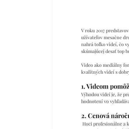
V roku 2017 predstavov
užívateľov mesačne druh
nahrá toľko videí, čo 
skúmajúcej desať top b
Video ako mediálny for
kvalitných videí s do
1. Videom pomôže
Výhodou videí je, že pr
hodnotení vo vyhľadáva
2. Cenová náročn
 Hoci profesionálne a kvalitné videá stále nie sú lacné, dnes už viete natáčať relatívne kvalitné video 