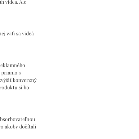
h videa. Ale 
 wifi sa videá 
 reklamného 
 priamo s 
zvýšiť konverzný 
roduktu si ho 
absorbovateľnou 
eo akoby dočítali 