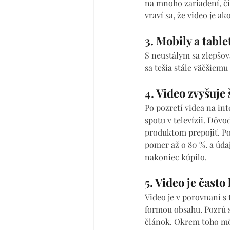
na mnoho zariadení, čím
vraví sa, že video je ako
3. Mobily a tabl
S neustálym sa zlepšo
sa tešia stále väčšiem
4. Video zvyšuje
Po pozretí videa na in
spotu v televízii. Dôv
produktom prepojiť. Po
pomer až o 80 %. a údaj
nakoniec kúpilo.
5. Video je často
Video je v porovnaní s
formou obsahu. Pozrú si
článok. Okrem toho môž